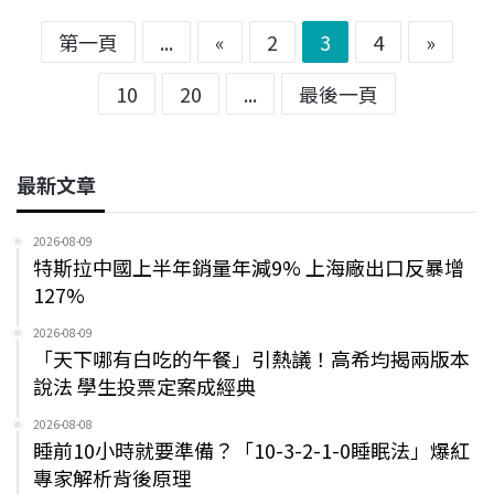
第一頁
...
«
2
3
4
»
10
20
...
最後一頁
最新文章
2026-08-09
特斯拉中國上半年銷量年減9% 上海廠出口反暴增
127%
2026-08-09
「天下哪有白吃的午餐」引熱議！高希均揭兩版本
說法 學生投票定案成經典
2026-08-08
睡前10小時就要準備？「10-3-2-1-0睡眠法」爆紅
專家解析背後原理