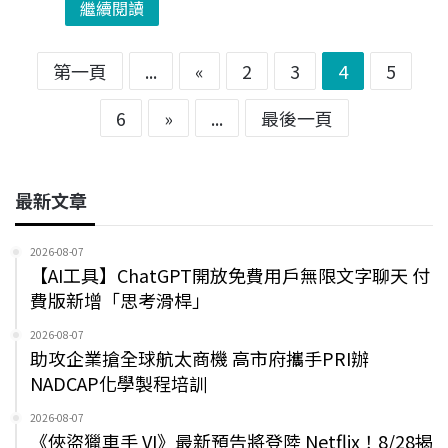
繼續閱讀
第一頁
...
«
2
3
4
5
6
»
...
最後一頁
最新文章
2026-08-07
【AI工具】ChatGPT開放免費用戶無限文字聊天 付
費版新增「思考滑桿」
2026-08-07
助攻企業搶全球航太商機 高市府攜手PRI辦
NADCAP化學製程培訓
2026-08-07
《俠盜獵車手 VI》最新預告將登陸 Netflix！8/28揭