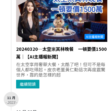
AI主播報新聞
20240320─太空米其林晚餐 一頓要價1500
萬｜【AI主播報新聞】
在太空享用奢華大餐，太酷了吧！但可不是每
個人都吃得起。皮衣老董黃仁勳這次再度震驚
世界，靠的是怎樣的超
繼續閱讀
11 月
- 2023 -