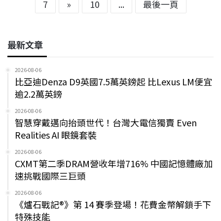
7
»
10
...
最後一頁
最新文章
2026-08-06
比亞迪Denza D9英國7.5萬英鎊起 比Lexus LM便宜
逾2.2萬英鎊
2026-08-06
智慧穿戴邁向抬頭世代！台灣大電信獨賣 Even
Realities AI 眼鏡套裝
2026-08-06
CXMT第二季DRAM營收年增716% 中國記憶體廠加
速挑戰國際三巨頭
2026-08-06
《爐石戰記®》第 14 賽季登場！花費金幣解鎖手下
特殊技能