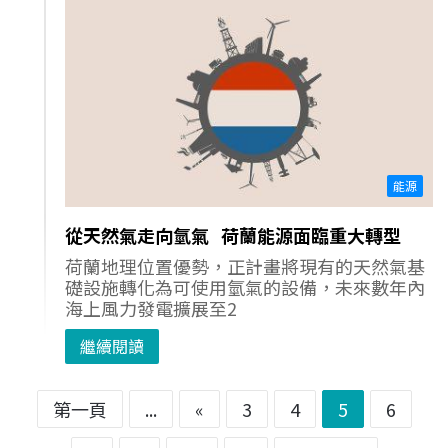
能源
從天然氣走向氫氣 荷蘭能源面臨重大轉型
荷蘭地理位置優勢，正計畫將現有的天然氣基
礎設施轉化為可使用氫氣的設備，未來數年內
海上風力發電擴展至2
繼續閱讀
第一頁
...
«
3
4
5
6