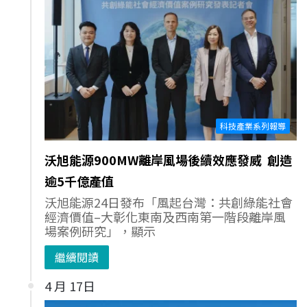
科技產業系列報導
沃旭能源900MW離岸風場後續效應發威 創造
逾5千億產值
沃旭能源24日發布「風起台灣：共創綠能社會
經濟價值–大彰化東南及西南第一階段離岸風
場案例研究」，顯示
繼續閱讀
4 月 17日