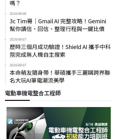
嗎？
2026-08-08
3c Tim哥｜Gmail AI 完整攻略！Gemini
幫你讀信、回信、整理行程與一鍵比價
2026-08-07
歷時三個月成功驗證！Shield AI 攜手中科
院完成無人機自主搜索
2026-08-07
本命萌友隨身帶！華碩攜手三麗鷗跨界聯
名大玩AI筆電潮流美學
電動車機電整合工程師