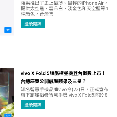
蘋果推出了史上最薄、最輕的iPhone Air，
提供太空黑、雲朵白、淡金色和天空藍等4
種顏色，台灣售
繼續閱讀
3C
vivo X Fold 5旗艦摺疊機登台倒數上市！
台總座竟公開感謝蘋果及三星？
知名智慧手機品牌vivo今(23)日，正式宣布
旗下旗艦摺疊智慧手機 vivo X Fold5將於 8
繼續閱讀
3C