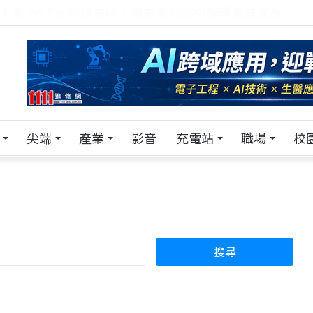
！在 Pei Pei 科技專區，與學弟妹交流最硬核的技術
尖端
產業
影音
充電站
職場
校