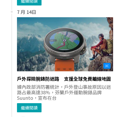
繼續閱讀
7 月 14日
3C
戶外探險腕錶防迷路 支援全球免費離線地圖
據內政部消防署統計，戶外登山事故原因以迷
路占最高達38%，芬蘭戶外運動腕錶品牌
Suunto，宣布在台
繼續閱讀