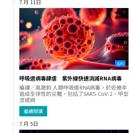
7 月 11日
生科
呼吸道病毒肆虐 紫外線快速消滅RNA病毒
編譯／高晟鈞 人類呼吸道RNA病毒，於近幾年
造成全球性的災難，包括了SARS-CoV-2、甲型
流感病
繼續閱讀
7 月 5日