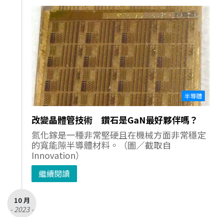
半導體
改變晶體管技術 鑽石是GaN最好夥伴嗎？
氮化鎵是一種非常堅硬且在機械方面非常穩定
的寬能隙半導體材料。（圖／截取自
Innovation）
繼續閱讀
10 月
- 2023 -