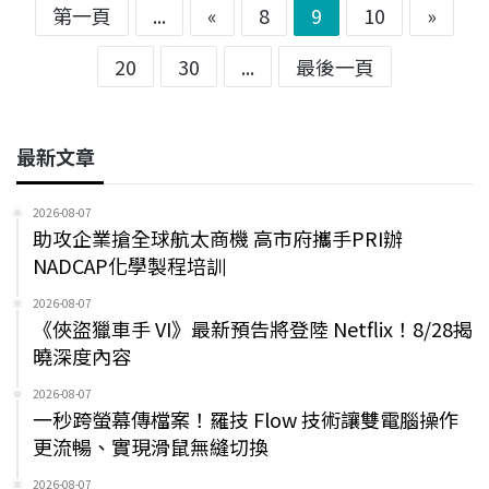
第一頁
...
«
8
9
10
»
20
30
...
最後一頁
最新文章
2026-08-07
助攻企業搶全球航太商機 高市府攜手PRI辦
NADCAP化學製程培訓
2026-08-07
《俠盜獵車手 VI》最新預告將登陸 Netflix！8/28揭
曉深度內容
2026-08-07
一秒跨螢幕傳檔案！羅技 Flow 技術讓雙電腦操作
更流暢、實現滑鼠無縫切換
2026-08-07