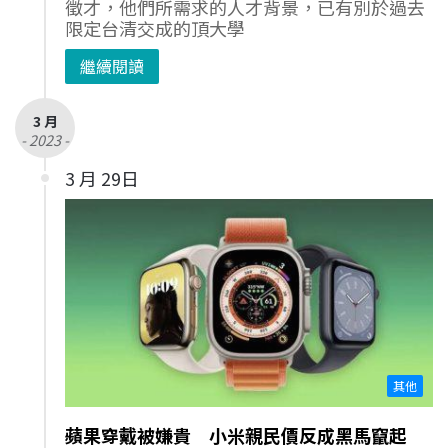
徵才，他們所需求的人才背景，已有別於過去
限定台清交成的頂大學
繼續閱讀
3 月
- 2023 -
3 月 29日
其他
蘋果穿戴被嫌貴 小米親民價反成黑馬竄起