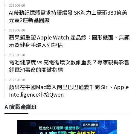
2026-08-10
AI帶動記憶體需求持續爆發 SK海力士豪砸380億美
元蓋2座新晶圓廠
2026-08-10
蘋果擬重塑 Apple Watch 產品線：圓形錶面、無顯
示器健身手環入列評估
2026-08-10
電池健康度 vs 充電循環次數誰重要？專家親揭影響
鋰電池壽命的關鍵指標
2026-08-10
蘋果在中國Mac導入阿里巴巴通義千問 Siri、Apple
Intelligence串接Qwen
AI實戰產訓班