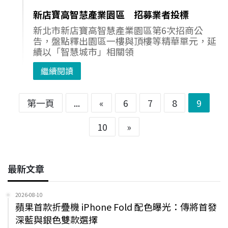
新店寶高智慧產業園區 招募業者投標
新北市新店寶高智慧產業園區第6次招商公
告，盤點釋出園區一樓與頂樓等精華單元，延
續以「智慧城市」相關領
繼續閱讀
第一頁
...
«
6
7
8
9
10
»
最新文章
2026-08-10
蘋果首款折疊機 iPhone Fold 配色曝光：傳將首發
深藍與銀色雙款選擇