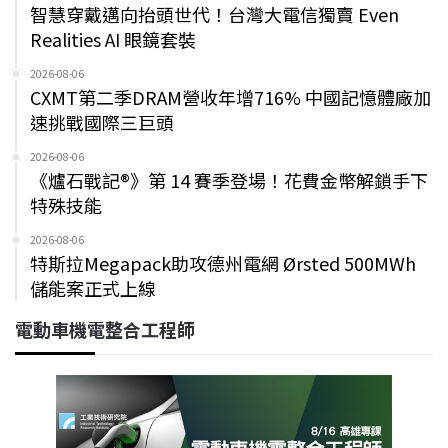
智慧穿戴邁向抬頭世代！台灣大電信獨賣 Even
Realities AI 眼鏡套裝
2026-08-06
CXMT第二季DRAM營收年增716% 中國記憶體廠加
速挑戰國際三巨頭
2026-08-06
《爐石戰記®》第 14 賽季登場！花費金幣解鎖手下
特殊技能
2026-08-06
特斯拉Megapack助攻德州電網 Ørsted 500MWh
儲能案正式上線
電動車機電整合工程師