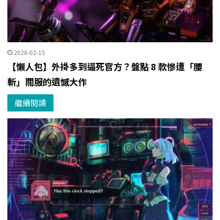
2026-02-15
【懶人包】外掛多到逼死官方？盤點 8 款慘遭「腰
斬」關服的遺憾大作
繼續閱讀