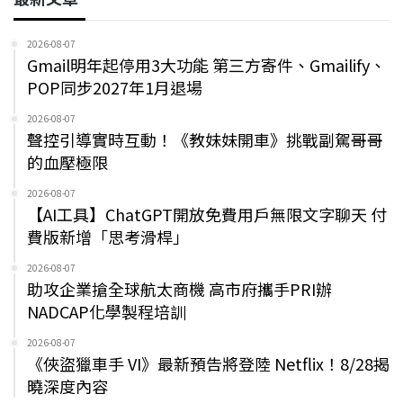
2026-08-07
Gmail明年起停用3大功能 第三方寄件、Gmailify、
POP同步2027年1月退場
2026-08-07
聲控引導實時互動！《教妹妹開車》挑戰副駕哥哥
的血壓極限
2026-08-07
【AI工具】ChatGPT開放免費用戶無限文字聊天 付
費版新增「思考滑桿」
2026-08-07
助攻企業搶全球航太商機 高市府攜手PRI辦
NADCAP化學製程培訓
2026-08-07
《俠盜獵車手 VI》最新預告將登陸 Netflix！8/28揭
曉深度內容