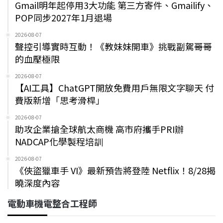
Gmail明年起停用3大功能 第三方寄件、Gmailify、
POP同步2027年1月退場
2026-08-07
聲控引導實時互動！《教妹妹開車》挑戰副駕哥哥
的血壓極限
2026-08-07
【AI工具】ChatGPT開放免費用戶無限文字聊天 付
費版新增「思考滑桿」
2026-08-07
助攻企業搶全球航太商機 高市府攜手PRI辦
NADCAP化學製程培訓
2026-08-07
《俠盜獵車手 VI》最新預告將登陸 Netflix！8/28揭
曉深度內容
電動車機電整合工程師