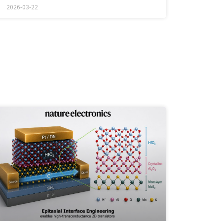
引具潛力與實戰能力的人才，進一步
2026-03-22
強化公司在研發、產品開發及市場拓
展的實力，為未來多元化產品線與智
慧服務布局做好充分準備，持續鞏固
在業界的領先地位。