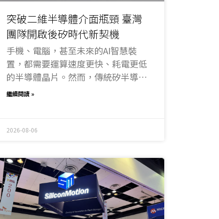
突破二維半導體介面瓶頸 臺灣
團隊開啟後矽時代新契機
手機、電腦，甚至未來的AI智慧裝
置，都需要運算速度更快、耗電更低
的半導體晶片。然而，傳統矽半導體
技術，已逐漸逼近物理極限。為了解
繼續閱讀 »
決這個問題，全世界的科學家都在尋
找下一代的半導體材料，而「二維半
導體」因為薄到只有原子級厚度，被
2026-08-06
視為延續摩爾定律，讓晶片持續微縮
與提升效能的重要關鍵。