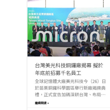
台灣美光科技銅鑼廠揭幕 擬於
年底前招募千名員工
全球記憶體大廠美光科技今（26）日
於苗栗銅鑼科學園區舉行新廠揭牌典
禮，正式宣告加碼深耕台灣、布局先
進記憶體製程。苗栗縣政府表示，此
繼續閱讀 »
案不僅為地方帶來重大投資與就業機