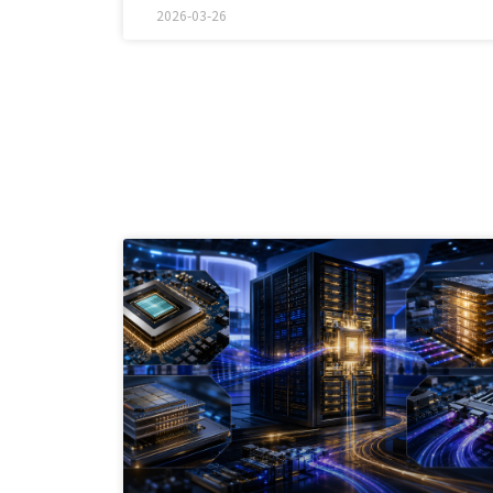
會，更象徵北台灣半導體產業版圖在
2026-03-26
苗栗邁向「北有先進封測、南有先進
記憶體」的雙核心發展格局。