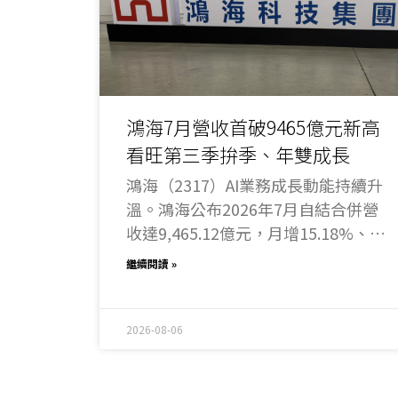
鴻海7月營收首破9465億元新高
看旺第三季拚季、年雙成長
鴻海（2317）AI業務成長動能持續升
溫。鴻海公布2026年7月自結合併營
收達9,465.12億元，月增15.18%、年
增54.19%，不僅改寫歷年同期及單
繼續閱讀 »
月營收新高，更是公司單月營收首度
跨越9,000億元大關；今年前7月累計
營收達5兆5,893.73億元，年增
2026-08-06
37.89%，同步創下歷年同期最佳成
績。