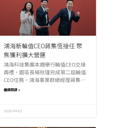
鴻海新輪值CEO蔣集恆接任 聚
焦獲利擴大營運
鴻海科技集團本週舉行輪值CEO交接
典禮，園區長楊秋瑾完成第二屆輪值
CEO任務，鴻海事業群總經理蔣集恆
接任新一任輪值CEO職位，並於4月1
繼續閱讀 »
日正式生效。此次交接，象徵鴻海高
階CEO團隊培訓制度的成熟穩定，也
是集團邁向制度化經營與專家型治理
2026-04-02
的重要里程碑。