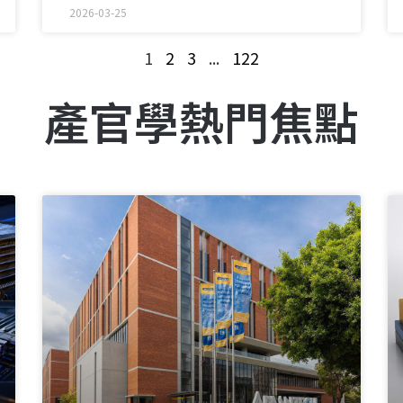
式跨足晶片產品市場，鎖定快速成長
2026-03-25
的代理式AI（agentic AI）應用，也
1
2
3
...
122
象徵其從IP供應商進一步走向完整運
算平台提供者。
產官學熱門焦點