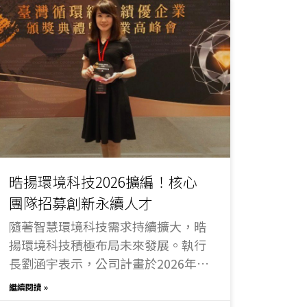
晧揚環境科技2026擴編！核心
團隊招募創新永續人才
隨著智慧環境科技需求持續擴大，晧
揚環境科技積極布局未來發展。執行
長劉涵宇表示，公司計畫於2026年擴
編核心團隊，打造兼具創新能力與永
繼續閱讀 »
續理念的專業陣容。此次擴編希望吸