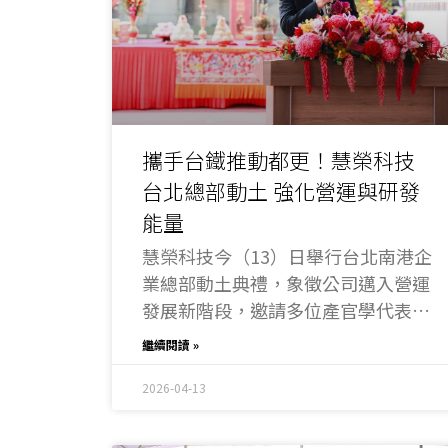
攜手台鐵推動都更！慧榮科技
台北總部動土 強化營運與研發
能量
慧榮科技今（13）日舉行台北南港企
業總部動土典禮，象徵公司邁入營運
發展新階段，邀請多位產官學代表出
席，包含台鐵董事長鄭光遠、台北市
繼續閱讀 »
都更處處長詹育齊，以及台北市立大
學校長邱英浩，共同見證這一重要里
2026-04-13
程碑。