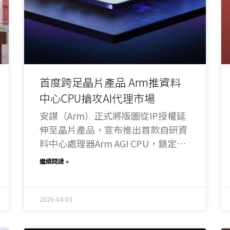
首度跨足晶片產品 Arm推資料
中心CPU搶攻AI代理市場
安謀（Arm）正式將版圖從IP授權延
伸至晶片產品，宣布推出首款自研資
料中心處理器Arm AGI CPU，鎖定快
速崛起的代理式AI（agentic AI）應
繼續閱讀 »
用場景，象徵其正式跨入資料中心晶
片市場。
2026-04-03