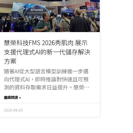
慧榮科技FMS 2026秀肌肉 展示
支援代理式AI的新一代儲存解決
方案
隨著AI從大型語言模型訓練進一步邁
向代理式AI，即時推論對快速且可預
測的資料存取需求日益提升。慧榮科
技宣布將於FMS （Future of
繼續閱讀 »
Memory and Storage）2026展示最
新儲存解決方案，聚焦AI工廠、邊緣
2026-08-05
AI及實體AI等新興應用。