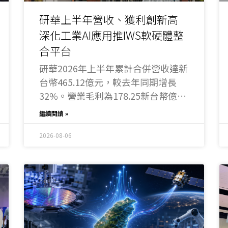
研華上半年營收、獲利創新高
深化工業AI應用推IWS軟硬體整
合平台
研華2026年上半年累計合併營收達新
台幣465.12億元，較去年同期增長
32%。營業毛利為178.25新台幣億
元，毛利率38.3%，營業利益為88.56
繼續閱讀 »
億元，合併稅後淨利為78.52億元，
年增66%，上半年每股稅後盈餘為
2026-08-06
9.05元。