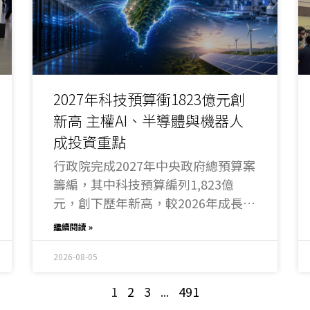
2027年科技預算衝1823億元創
新高 主權AI、半導體與機器人
成投資重點
行政院完成2027年中央政府總預算案
籌編，其中科技預算編列1,823億
元，創下歷年新高，較2026年成長約
9.47%。新年度預算將加碼主權AI算
繼續閱讀 »
力與基礎建設，並持續投入半導體、
次世代通訊、智慧機器人、太空及淨
2026-08-05
零科技，推動「智慧國家2.0」。
1
2
3
...
491