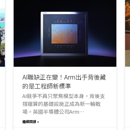
AI職缺正在變！Arm出手背後藏
的是工程師新標準
AI競爭不再只聚焦模型本身，背後支
撐運算的基礎設施正成為新一輪戰
場。英國半導體公司Arm
Holdings（安謀）宣布推出首款自研
繼續閱讀 »
資料中心CPU「Arm AGI CPU」，正