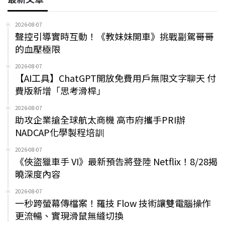
2026-08-07
聲控引導實時互動！《教妹妹開車》挑戰副駕哥哥
的血壓極限
2026-08-07
【AI工具】ChatGPT開放免費用戶無限文字聊天 付
費版新增「思考滑桿」
2026-08-07
助攻企業搶全球航太商機 高市府攜手PRI辦
NADCAP化學製程培訓
2026-08-07
《俠盜獵車手 VI》最新預告將登陸 Netflix！8/28揭
曉深度內容
2026-08-07
一秒跨螢幕傳檔案！羅技 Flow 技術讓雙電腦操作
更流暢、實現滑鼠無縫切換