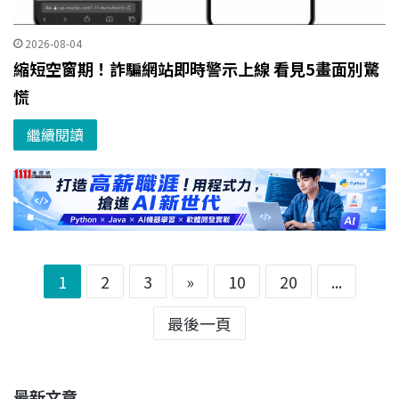
2026-08-04
縮短空窗期！詐騙網站即時警示上線 看見5畫面別驚
慌
繼續閱讀
1
2
3
»
10
20
...
最後一頁
最新文章