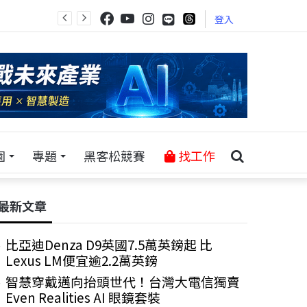
登入
園
專題
黑客松競賽
找工作
最新文章
比亞迪Denza D9英國7.5萬英鎊起 比
Lexus LM便宜逾2.2萬英鎊
智慧穿戴邁向抬頭世代！台灣大電信獨賣
Even Realities AI 眼鏡套裝