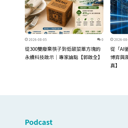
0
2026-08-05
0
2026-08
問題，比
從300雙廢棄筷子到低碳菜單方塊的
從「A
【郭啟
永續科技啟示｜專家論點【郭啟全】
博弈與
真】
Podcast