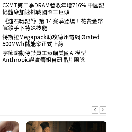
CXMT第二季DRAM營收年增716% 中國記
憶體廠加速挑戰國際三巨頭
《爐石戰記®》第 14 賽季登場！花費金幣
遊戲
解鎖手下特殊技能
2026-08-06
特斯拉Megapack助攻德州電網 Ørsted
友情破壞神作《胡鬧廚房》10
500MWh儲能案正式上線
全球齊聚逾億名大廚喜迎里程
字節跳動傳禁員工蒸餾美國AI模型
Anthropic證實籌組自研晶片團隊