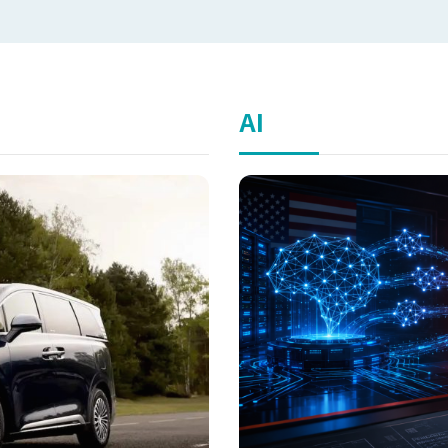
商在這個 AI 眼鏡供應鏈中，優勢到底在哪裡？我們該如何
市場？ 更重要的是，當我們從手持走向面屏，除了體驗「在捷運上看鞋子兩眼，AI 就自動幫你
下單」的眼神經濟，我們又該如何面對「第一視角偷拍」、甚
私危機？為什麼最新調查顯示，高達 52% 的台灣民眾對此深感焦慮？ 這集《科技島》P
邀請到資策會 MIC 產業分析師柳育林，從技術現況、市場
AI
帶你看這場從口袋到臉上的硬體革命，正在如何發生？ 【製作團隊】 1111人力銀行 x 科技島
Tech Nice 拍攝 黃本洋 主持 鄧天心 後製/整理 鄧天心
科技
https://www.technice.com.tw/techjob-wiki/
科技島臉
https://www.facebook.com/technicenews/
科技島LINE
https://line.me/R/ti/p/@089dhqbg?
from=page&accountId=089dhqbg&openQrModal=true
網。 https://www.technice.com.tw/ -- Hosting