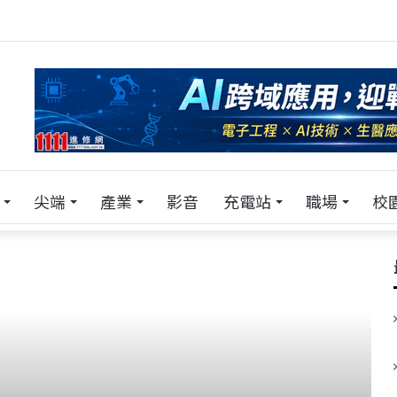
！在 Pei Pei 科技專區，與學弟妹交流最硬核的技術
尖端
產業
影音
充電站
職場
校