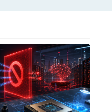
靠著「信任紅利」卡位破億級的商用
至「刪除影片變新型敲詐」的隱
odcast
格局、殺手級照護應用到隱私風險，
類「職缺百科」
書
@
更多完整內容，請上科技島官
 provided by SoundOn