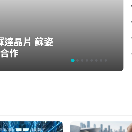
輝達晶片 蘇姿
合作