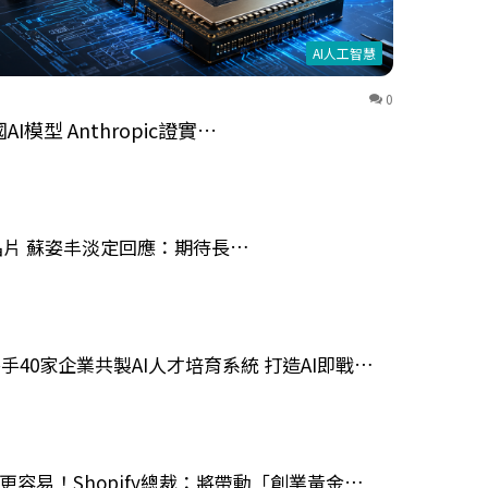
AI人工智慧
0
模型 Anthropic證實…
達晶片 蘇姿丰淡定回應：期待長…
手40家企業共製AI人才培育系統 打造AI即戰…
變更容易！Shopify總裁：將帶動「創業黃金…