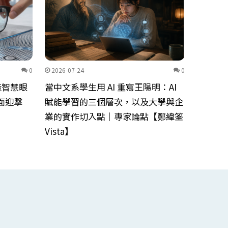
0
2026-07-24
0
2026-07
造智慧眼
當中文系學生用 AI 重寫王陽明：AI
AI公
面迎擊
賦能學習的三個層次，以及大學與企
家論點
業的實作切入點｜專家論點【鄭緯筌
Vista】