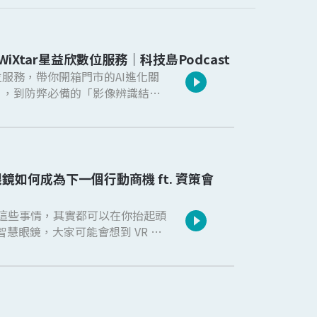
 WiXtar星益欣數位服務｜科技島Podcast
數位服務，帶你開箱門市的AI進化關
有強大的「銷售預測與叫貨系統」及
決方案，讓你的店鋪走向智慧化、規
眼鏡如何成為下一個行動商機 ft. 資策會
這些事情，其實都可以在你抬起頭
發 AI 眼鏡，試圖打破性能、成
一般常見的眼鏡裡。像是 Meta
Google 則帶著三星，試圖複製當
相信他們絕不會輕易把硬體裝置的市場