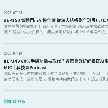
2026-07-23
#EP150 實體門市AI進化論 從無人結帳到全球展店 ft.
實體零售與餐飲如何迎戰AI浪潮？本集邀請 WiXtar星益欣
鍵！ 從減少人力負擔的「無人自助點餐」與「VLM辨識系統」，到防弊必備的「影像辨識結
帳」與自動化「巡店機器人」，AI正全面重塑消費體驗。更
「多國落地管理」，助攻品牌無痛進軍全球！活用AI完整解
模化！ *AI人工智慧學院-科技島 ➨ https://www.technice.com.tw/ai-academy/ #AI浪潮 #星益
欣 #VLM辨識系統 #科技島 #無人自助點餐
2026-07-10
精彩亮點： 00:00 重磅科技消息 都在科技島
Podcast 02:00 實體門市好夥伴 無人自助點餐 07:45 創新AI應用 VLM辨識系統 10:00 AI影像辨識
#EP149 80%手機功能被取代？資策會分析師揭密AI
自助結帳刷卡防弊 15:05 巡店機器人 提高客戶滿意度 18:10 銷售預測及叫貨建議 提升作業效率
MIC｜科技島Podcast
22:50 多國落地管理 全球展店支援 26:10 活用AI提供完整解決方案 【製作團隊】 1111人力銀行
你每天花多少時間低頭看手機？滑通知、查地圖、回訊息——
x 科技島Tech Nice 企劃 孟圓琦 主持 莊雨潔 攝影 媒體中心 整理 傅啓倫 後製 張維仁 -- Hosting
的瞬間完成，這可能是 AI 眼鏡將帶給我們的未來。 過去想到智慧眼鏡，大家可能會想到 VR 頭
provided by SoundOn
盔的重量，不太適合一整天戴著。但現在科技大廠大部分都在開
本與重量的「三角難題」，將相機、運算、通訊等六大模組塞進
聯手眼鏡巨頭 Ray-Ban 打造亮麗的外型，在市場中搶下先機；
年的 OS 盟軍生態系。雖然 Apple 還沒亮牌，但外界多
還想聽更多
拱手讓出。 面對巨頭的權力遊戲與中國大額補貼的低價競爭，身在台灣的我們也想問：台灣廠