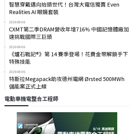
智慧穿戴邁向抬頭世代！台灣大電信獨賣 Even
Realities AI 眼鏡套裝
2026-08-06
CXMT第二季DRAM營收年增716% 中國記憶體廠加
速挑戰國際三巨頭
2026-08-06
《爐石戰記®》第 14 賽季登場！花費金幣解鎖手下
特殊技能
2026-08-06
特斯拉Megapack助攻德州電網 Ørsted 500MWh
儲能案正式上線
電動車機電整合工程師