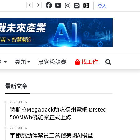
登入
園
專題
黑客松競賽
找工作
最新文章
2026-08-06
特斯拉Megapack助攻德州電網 Ørsted
500MWh儲能案正式上線
2026-08-06
字節跳動傳禁員工蒸餾美國AI模型