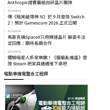
Anthropic證實籌組自研晶片團隊
2026-08-06
傳《暗黑破壞神 IV》於 9 月登陸 Switch
2！預計 Gamescom 2026 正式公開
2026-08-06
馬斯克稱SpaceX只用輝達晶片 蘇姿丰淡
定回應：期待長期合作
2026-08-06
體驗喵星人拆家樂趣！《貓貓亂搗蛋》登
陸 Steam 把家具通通推下桌吧
電動車機電整合工程師