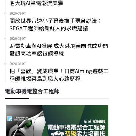
名大玩AI筆電潮流美學
2026-08-07
開放世界音速小子幕後推手現身說法：
SEGA工程師給新鮮人的求職建議
2026-08-07
助電動車與AI發展 成大洪飛義團隊成功開
發超高功率鋁包銅導線
2026-08-07
把「喜歡」變成職業！日商Aiming遊戲工
程師親揭菜鳥到職人心路歷程
電動車機電整合工程師