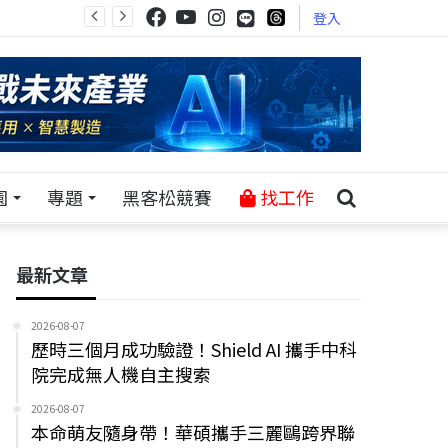
登入
園
專題
黑客松競賽
找工作
最新文章
2026-08-07
歷時三個月成功驗證！Shield AI 攜手中科
院完成無人機自主搜索
2026-08-07
本命萌友隨身帶！華碩攜手三麗鷗跨界聯