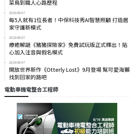
菜鳥到職人心路歷程
2026-08-07
每5人就有1位長者！中保科技秀AI智慧照顧 打造居
家守護新模式
2026-08-07
療癒解謎《豬豬探險家》免費試玩版正式釋出！貼
心加入注音與假名模式
2026-08-07
開放世界新作《Otterly Lost》9月登場 幫可愛海獺
找到回家的路吧
電動車機電整合工程師