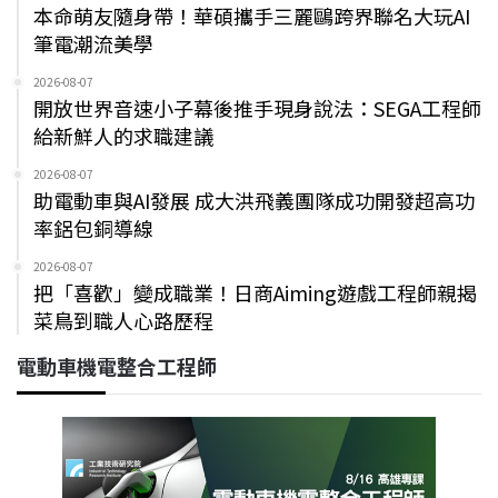
本命萌友隨身帶！華碩攜手三麗鷗跨界聯名大玩AI
筆電潮流美學
2026-08-07
開放世界音速小子幕後推手現身說法：SEGA工程師
給新鮮人的求職建議
2026-08-07
助電動車與AI發展 成大洪飛義團隊成功開發超高功
率鋁包銅導線
2026-08-07
把「喜歡」變成職業！日商Aiming遊戲工程師親揭
菜鳥到職人心路歷程
電動車機電整合工程師