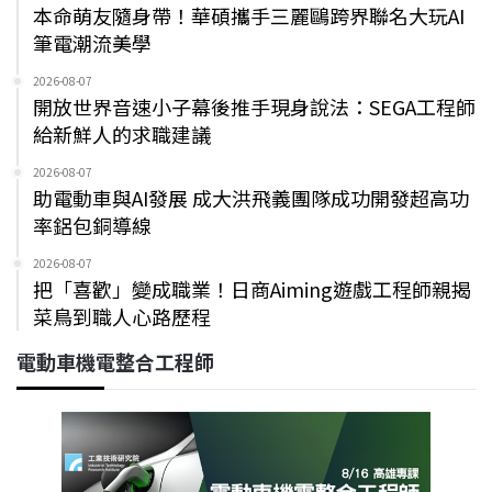
本命萌友隨身帶！華碩攜手三麗鷗跨界聯名大玩AI
筆電潮流美學
2026-08-07
開放世界音速小子幕後推手現身說法：SEGA工程師
給新鮮人的求職建議
2026-08-07
助電動車與AI發展 成大洪飛義團隊成功開發超高功
率鋁包銅導線
2026-08-07
把「喜歡」變成職業！日商Aiming遊戲工程師親揭
菜鳥到職人心路歷程
電動車機電整合工程師