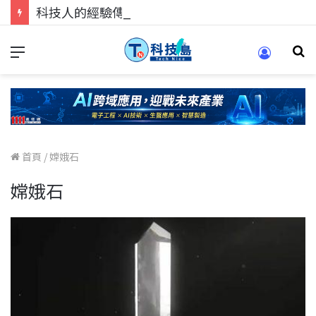
科技人的經驗傳承地！在 Pei Pei 科技專區，與學弟妹交流最硬核的技術
首頁
/
嫦娥石
嫦娥石