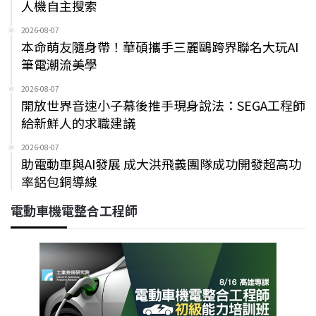
人機自主搜索
2026-08-07
本命萌友隨身帶！華碩攜手三麗鷗跨界聯名大玩AI
筆電潮流美學
2026-08-07
開放世界音速小子幕後推手現身說法：SEGA工程師
給新鮮人的求職建議
2026-08-07
助電動車與AI發展 成大洪飛義團隊成功開發超高功
率鋁包銅導線
電動車機電整合工程師