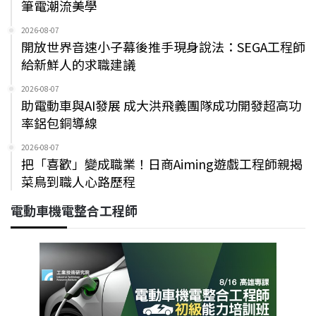
筆電潮流美學
2026-08-07
開放世界音速小子幕後推手現身說法：SEGA工程師
給新鮮人的求職建議
2026-08-07
助電動車與AI發展 成大洪飛義團隊成功開發超高功
率鋁包銅導線
2026-08-07
把「喜歡」變成職業！日商Aiming遊戲工程師親揭
菜鳥到職人心路歷程
電動車機電整合工程師