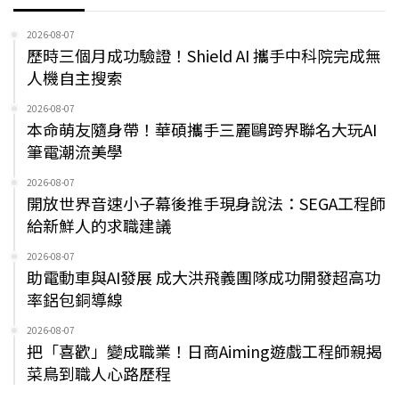
2026-08-07
歷時三個月成功驗證！Shield AI 攜手中科院完成無
人機自主搜索
2026-08-07
本命萌友隨身帶！華碩攜手三麗鷗跨界聯名大玩AI
筆電潮流美學
2026-08-07
開放世界音速小子幕後推手現身說法：SEGA工程師
給新鮮人的求職建議
2026-08-07
助電動車與AI發展 成大洪飛義團隊成功開發超高功
率鋁包銅導線
2026-08-07
把「喜歡」變成職業！日商Aiming遊戲工程師親揭
菜鳥到職人心路歷程