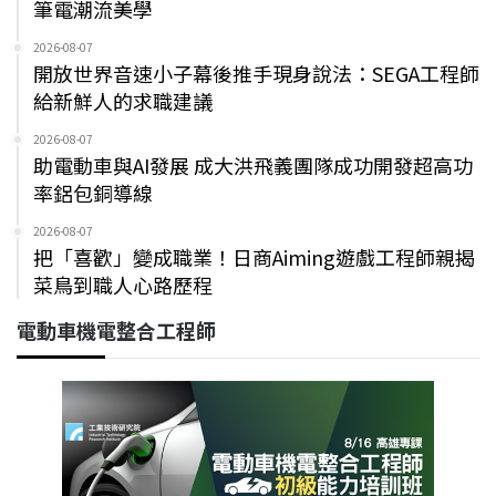
筆電潮流美學
2026-08-07
開放世界音速小子幕後推手現身說法：SEGA工程師
給新鮮人的求職建議
2026-08-07
助電動車與AI發展 成大洪飛義團隊成功開發超高功
率鋁包銅導線
2026-08-07
把「喜歡」變成職業！日商Aiming遊戲工程師親揭
菜鳥到職人心路歷程
電動車機電整合工程師