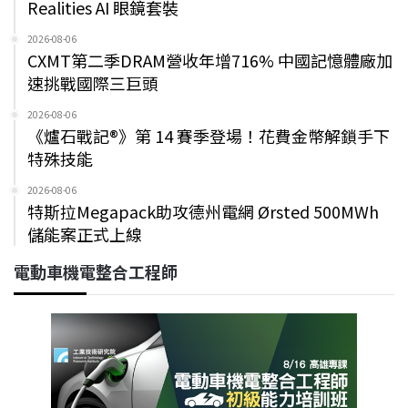
Realities AI 眼鏡套裝
2026-08-06
CXMT第二季DRAM營收年增716% 中國記憶體廠加
速挑戰國際三巨頭
2026-08-06
《爐石戰記®》第 14 賽季登場！花費金幣解鎖手下
特殊技能
2026-08-06
特斯拉Megapack助攻德州電網 Ørsted 500MWh
儲能案正式上線
電動車機電整合工程師