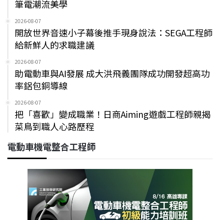
筆電潮流美學
2026-08-07
開放世界音速小子幕後推手現身說法：SEGA工程師
給新鮮人的求職建議
2026-08-07
助電動車與AI發展 成大洪飛義團隊成功開發超高功
率鋁包銅導線
2026-08-07
把「喜歡」變成職業！日商Aiming遊戲工程師親揭
菜鳥到職人心路歷程
電動車機電整合工程師