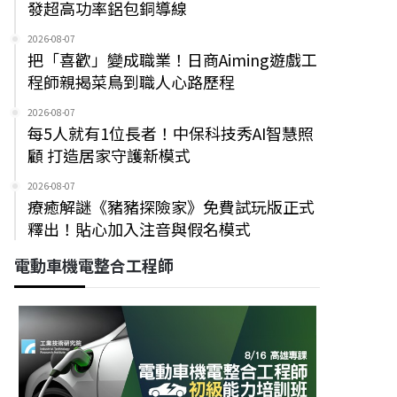
發超高功率鋁包銅導線
2026-08-07
把「喜歡」變成職業！日商Aiming遊戲工
程師親揭菜鳥到職人心路歷程
2026-08-07
每5人就有1位長者！中保科技秀AI智慧照
顧 打造居家守護新模式
2026-08-07
療癒解謎《豬豬探險家》免費試玩版正式
釋出！貼心加入注音與假名模式
電動車機電整合工程師