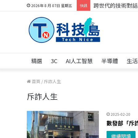
跨世代的技術對話！
2026年 8 月 07日 星期五
快訊
精選
3C
AI人工智慧
半導體
生活
首頁
/
斥詐人生
斥詐人生
2025-02-20
數發部「斥
繼續閱讀