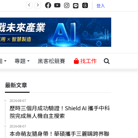
登入
園
專題
黑客松競賽
找工作
最新文章
2026-08-07
歷時三個月成功驗證！Shield AI 攜手中科
院完成無人機自主搜索
2026-08-07
本命萌友隨身帶！華碩攜手三麗鷗跨界聯