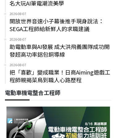
名大玩AI筆電潮流美學
2026-08-07
開放世界音速小子幕後推手現身說法：
SEGA工程師給新鮮人的求職建議
2026-08-07
助電動車與AI發展 成大洪飛義團隊成功開
發超高功率鋁包銅導線
2026-08-07
把「喜歡」變成職業！日商Aiming遊戲工
程師親揭菜鳥到職人心路歷程
電動車機電整合工程師