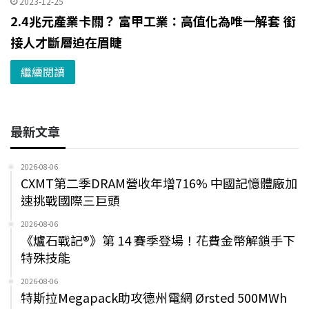
2023-12-25
2.4兆元產業卡關？ 富甲工業：高值化為唯一解套 銜
接人才斷層迫在眉睫
繼續閱讀
最新文章
2026-08-06
CXMT第二季DRAM營收年增716% 中國記憶體廠加
速挑戰國際三巨頭
2026-08-06
《爐石戰記®》第 14 賽季登場！花費金幣解鎖手下
特殊技能
2026-08-06
特斯拉Megapack助攻德州電網 Ørsted 500MWh