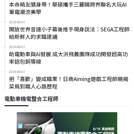
本命萌友隨身帶！華碩攜手三麗鷗跨界聯名大玩AI
筆電潮流美學
2026-08-07
開放世界音速小子幕後推手現身說法：SEGA工程師
給新鮮人的求職建議
2026-08-07
助電動車與AI發展 成大洪飛義團隊成功開發超高功
率鋁包銅導線
2026-08-07
把「喜歡」變成職業！日商Aiming遊戲工程師親揭
菜鳥到職人心路歷程
電動車機電整合工程師