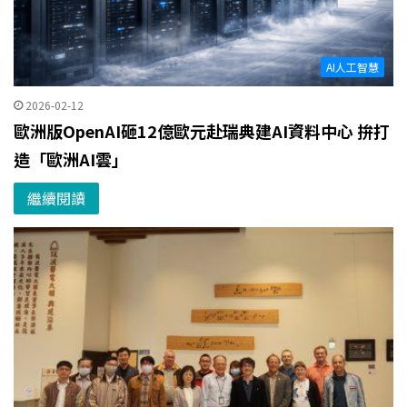
AI人工智慧
2026-02-12
歐洲版OpenAI砸12億歐元赴瑞典建AI資料中心 拚打
造「歐洲AI雲」
繼續閱讀