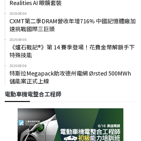
Realities AI 眼鏡套裝
2026-08-06
CXMT第二季DRAM營收年增716% 中國記憶體廠加
速挑戰國際三巨頭
2026-08-06
《爐石戰記®》第 14 賽季登場！花費金幣解鎖手下
特殊技能
2026-08-06
特斯拉Megapack助攻德州電網 Ørsted 500MWh
儲能案正式上線
電動車機電整合工程師