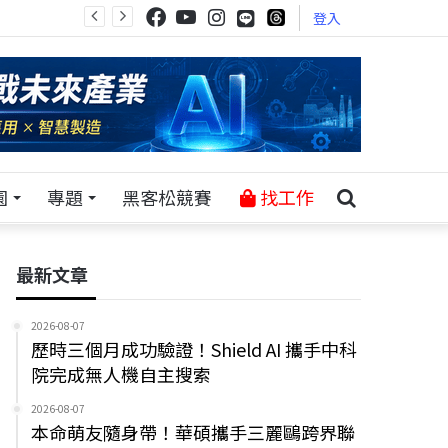
登入
園
專題
黑客松競賽
找工作
最新文章
2026-08-07
歷時三個月成功驗證！Shield AI 攜手中科
院完成無人機自主搜索
2026-08-07
本命萌友隨身帶！華碩攜手三麗鷗跨界聯