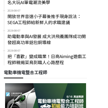
名大玩AI筆電潮流美學
2026-08-07
開放世界音速小子幕後推手現身說法：
SEGA工程師給新鮮人的求職建議
2026-08-07
助電動車與AI發展 成大洪飛義團隊成功開
發超高功率鋁包銅導線
2026-08-07
把「喜歡」變成職業！日商Aiming遊戲工
程師親揭菜鳥到職人心路歷程
電動車機電整合工程師