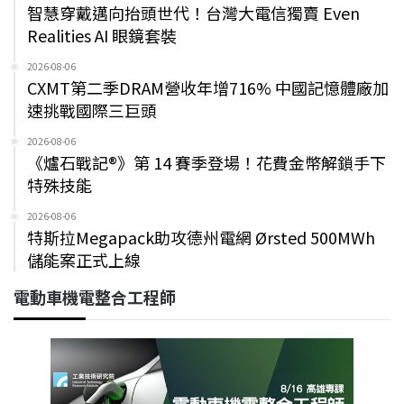
智慧穿戴邁向抬頭世代！台灣大電信獨賣 Even
Realities AI 眼鏡套裝
2026-08-06
CXMT第二季DRAM營收年增716% 中國記憶體廠加
速挑戰國際三巨頭
2026-08-06
《爐石戰記®》第 14 賽季登場！花費金幣解鎖手下
特殊技能
2026-08-06
特斯拉Megapack助攻德州電網 Ørsted 500MWh
儲能案正式上線
電動車機電整合工程師