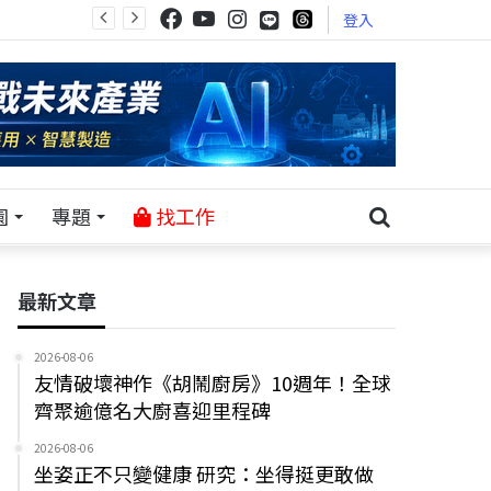
登入
園
專題
找工作
最新文章
2026-08-06
友情破壞神作《胡鬧廚房》10週年！全球
齊聚逾億名大廚喜迎里程碑
2026-08-06
坐姿正不只變健康 研究：坐得挺更敢做