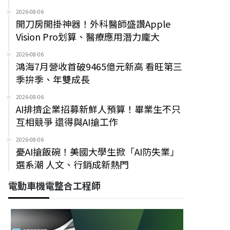
2026-08-06
開刀房開掛神器！外科醫師盛讚Apple
Vision Pro划算、醫療應用潛力龐大
2026-08-06
鴻海7月營收首破9465億元新高 看旺第三
季拚季、年雙成長
2026-08-06
AI排擠企業招募新鮮人預算！畢業生不只
互相競爭 還得與AI搶工作
2026-08-06
憂AI搶飯碗！美國大學生掀「AI防失業」
選系潮 人文、行銷成新熱門
電動車機電整合工程師