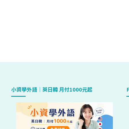
小資學外語｜英日韓 月付1000元起