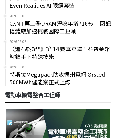
Even Realities AI 眼鏡套裝
2026-08-06
CXMT第二季DRAM營收年增716% 中國記
憶體廠加速挑戰國際三巨頭
2026-08-06
《爐石戰記®》第 14 賽季登場！花費金幣
解鎖手下特殊技能
2026-08-06
特斯拉Megapack助攻德州電網 Ørsted
500MWh儲能案正式上線
電動車機電整合工程師