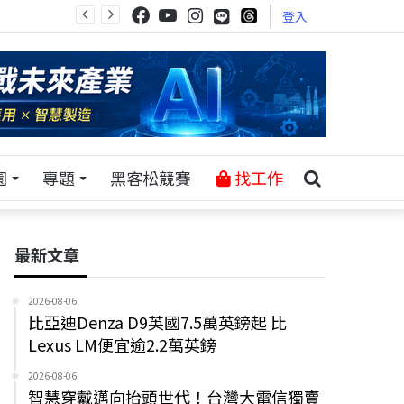
登入
園
專題
黑客松競賽
找工作
最新文章
2026-08-06
比亞迪Denza D9英國7.5萬英鎊起 比
Lexus LM便宜逾2.2萬英鎊
2026-08-06
智慧穿戴邁向抬頭世代！台灣大電信獨賣