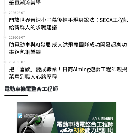
筆電潮流美學
2026-08-07
開放世界音速小子幕後推手現身說法：SEGA工程師
給新鮮人的求職建議
2026-08-07
助電動車與AI發展 成大洪飛義團隊成功開發超高功
率鋁包銅導線
2026-08-07
把「喜歡」變成職業！日商Aiming遊戲工程師親揭
菜鳥到職人心路歷程
電動車機電整合工程師