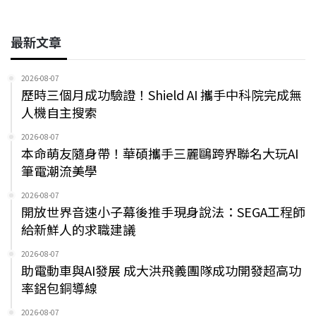
最新文章
2026-08-07
歷時三個月成功驗證！Shield AI 攜手中科院完成無
人機自主搜索
2026-08-07
本命萌友隨身帶！華碩攜手三麗鷗跨界聯名大玩AI
筆電潮流美學
2026-08-07
開放世界音速小子幕後推手現身說法：SEGA工程師
給新鮮人的求職建議
2026-08-07
助電動車與AI發展 成大洪飛義團隊成功開發超高功
率鋁包銅導線
2026-08-07