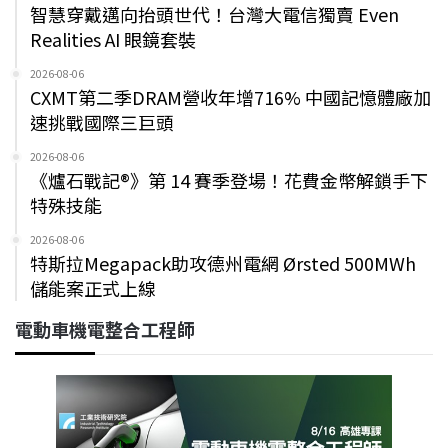
智慧穿戴邁向抬頭世代！台灣大電信獨賣 Even
Realities AI 眼鏡套裝
2026-08-06
CXMT第二季DRAM營收年增716% 中國記憶體廠加
速挑戰國際三巨頭
2026-08-06
《爐石戰記®》第 14 賽季登場！花費金幣解鎖手下
特殊技能
2026-08-06
特斯拉Megapack助攻德州電網 Ørsted 500MWh
儲能案正式上線
電動車機電整合工程師