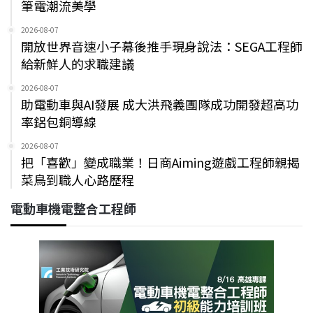
筆電潮流美學
2026-08-07
開放世界音速小子幕後推手現身說法：SEGA工程師
給新鮮人的求職建議
2026-08-07
助電動車與AI發展 成大洪飛義團隊成功開發超高功
率鋁包銅導線
2026-08-07
把「喜歡」變成職業！日商Aiming遊戲工程師親揭
菜鳥到職人心路歷程
電動車機電整合工程師