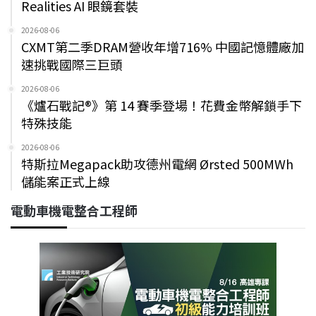
Realities AI 眼鏡套裝
2026-08-06
CXMT第二季DRAM營收年增716% 中國記憶體廠加
速挑戰國際三巨頭
2026-08-06
《爐石戰記®》第 14 賽季登場！花費金幣解鎖手下
特殊技能
2026-08-06
特斯拉Megapack助攻德州電網 Ørsted 500MWh
儲能案正式上線
電動車機電整合工程師