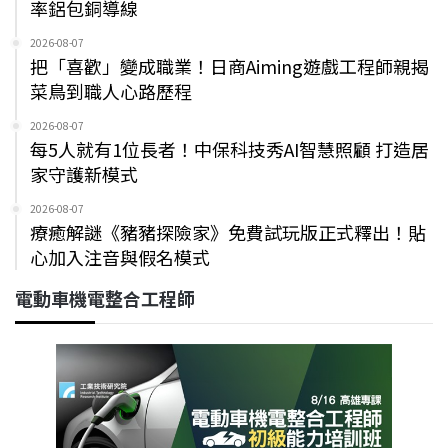
率鋁包銅導線
2026-08-07
把「喜歡」變成職業！日商Aiming遊戲工程師親揭
菜鳥到職人心路歷程
2026-08-07
每5人就有1位長者！中保科技秀AI智慧照顧 打造居
家守護新模式
2026-08-07
療癒解謎《豬豬探險家》免費試玩版正式釋出！貼
心加入注音與假名模式
電動車機電整合工程師