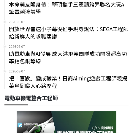
本命萌友隨身帶！華碩攜手三麗鷗跨界聯名大玩AI
筆電潮流美學
2026-08-07
開放世界音速小子幕後推手現身說法：SEGA工程師
給新鮮人的求職建議
2026-08-07
助電動車與AI發展 成大洪飛義團隊成功開發超高功
率鋁包銅導線
2026-08-07
把「喜歡」變成職業！日商Aiming遊戲工程師親揭
菜鳥到職人心路歷程
電動車機電整合工程師