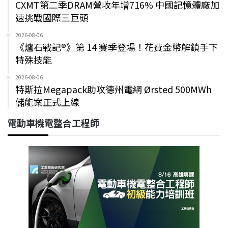
CXMT第二季DRAM營收年增716% 中國記憶體廠加
速挑戰國際三巨頭
2026-08-06
《爐石戰記®》第 14 賽季登場！花費金幣解鎖手下
特殊技能
2026-08-06
特斯拉Megapack助攻德州電網 Ørsted 500MWh
儲能案正式上線
電動車機電整合工程師