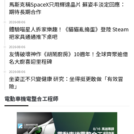
馬斯克稱SpaceX只用輝達晶片 蘇姿丰淡定回應：
期待長期合作
2026-08-06
體驗喵星人拆家樂趣！《貓貓亂搗蛋》登陸 Steam
把家具通通推下桌吧
2026-08-06
友情破壞神作《胡鬧廚房》10週年！全球齊聚逾億
名大廚喜迎里程碑
2026-08-06
坐姿正不只變健康 研究：坐得挺更敢做「有效冒
險」
電動車機電整合工程師