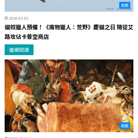
遊戲
2026-02-02
貓奴獵人預備！《魔物獵人：荒野》慶貓之日 隨從艾
路攻佔卡普空商店
繼續閱讀
遊戲