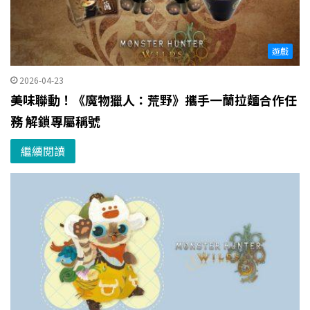
遊戲
2026-04-23
美味聯動！《魔物獵人：荒野》攜手一蘭拉麵合作任
務 解鎖專屬稱號
繼續閱讀