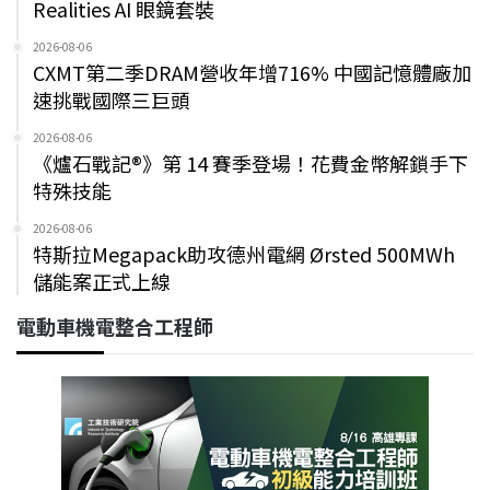
Realities AI 眼鏡套裝
2026-08-06
CXMT第二季DRAM營收年增716% 中國記憶體廠加
速挑戰國際三巨頭
2026-08-06
《爐石戰記®》第 14 賽季登場！花費金幣解鎖手下
特殊技能
2026-08-06
特斯拉Megapack助攻德州電網 Ørsted 500MWh
儲能案正式上線
電動車機電整合工程師