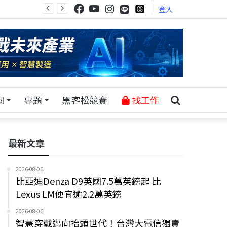
登入
園
專題
黑客松競賽
找工作
最新文章
2026-08-06
比亞迪Denza D9英國7.5萬英鎊起 比
Lexus LM便宜逾2.2萬英鎊
2026-08-06
智慧穿戴邁向抬頭世代！台灣大電信獨賣