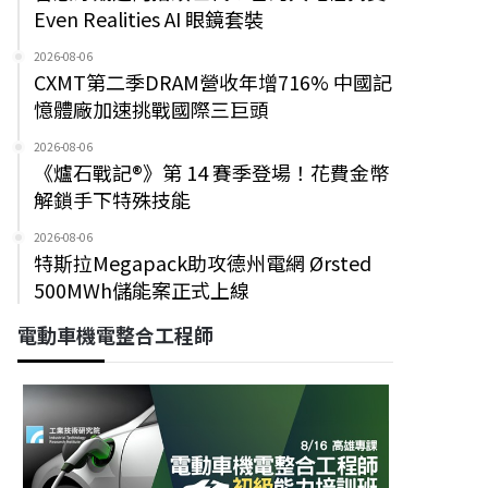
Even Realities AI 眼鏡套裝
2026-08-06
CXMT第二季DRAM營收年增716% 中國記
憶體廠加速挑戰國際三巨頭
2026-08-06
《爐石戰記®》第 14 賽季登場！花費金幣
解鎖手下特殊技能
2026-08-06
特斯拉Megapack助攻德州電網 Ørsted
500MWh儲能案正式上線
電動車機電整合工程師