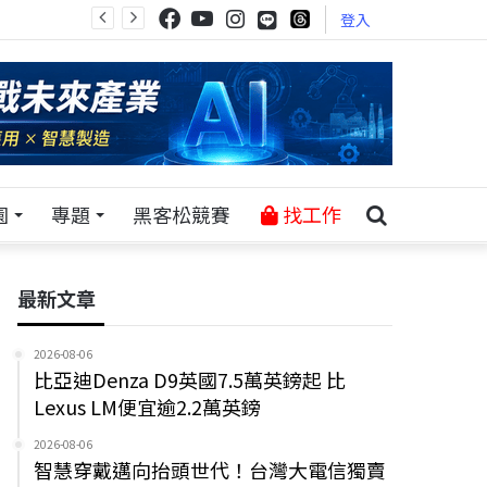
登入
園
專題
黑客松競賽
找工作
最新文章
2026-08-06
比亞迪Denza D9英國7.5萬英鎊起 比
Lexus LM便宜逾2.2萬英鎊
2026-08-06
智慧穿戴邁向抬頭世代！台灣大電信獨賣