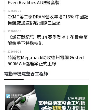
Even Realities AI 眼鏡套裝
2026-08-06
CXMT第二季DRAM營收年增716% 中國記
憶體廠加速挑戰國際三巨頭
2026-08-06
《爐石戰記®》第 14 賽季登場！花費金幣
解鎖手下特殊技能
2026-08-06
特斯拉Megapack助攻德州電網 Ørsted
500MWh儲能案正式上線
電動車機電整合工程師