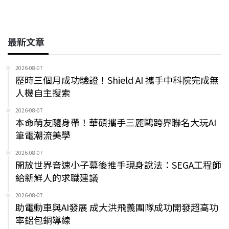
e
e
e
k
y
o
d
d
i
b
a
e
L
o
s
I
n
o
d
d
i
k
n
k
最新文章
o
s
I
n
k
n
k
2026-08-07
歷時三個月成功驗證！Shield AI 攜手中科院完成無
人機自主搜索
2026-08-07
本命萌友隨身帶！華碩攜手三麗鷗跨界聯名大玩AI
筆電潮流美學
2026-08-07
開放世界音速小子幕後推手現身說法：SEGA工程師
給新鮮人的求職建議
2026-08-07
助電動車與AI發展 成大洪飛義團隊成功開發超高功
率鋁包銅導線