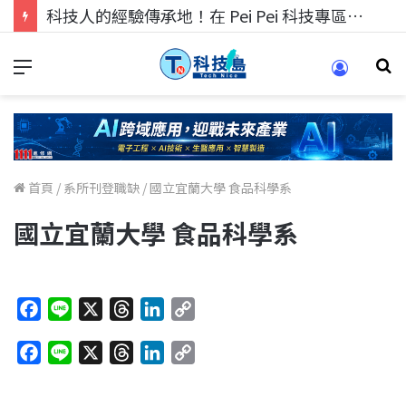
科技人的經驗傳承地！在 Pei Pei 科技專區，與學弟妹交流最硬核的技術
首頁
/
系所刊登職缺
/
國立宜蘭大學 食品科學系
國立宜蘭大學 食品科學系
F
L
X
T
L
C
a
i
h
i
o
F
L
X
T
L
C
c
n
r
n
p
a
i
h
i
o
e
e
e
k
y
c
n
r
n
p
b
a
e
L